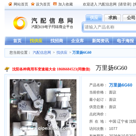
网站首页
设为首页
加入收藏
欢迎进入 汽配信息网
[请登录]
[
供应
求购
公司
首页
找供应
找招商
企业库
新闻资讯
电子海报
您当前位置：
汽配信息网
>
找供应
>
万里扬6G60
万里扬6G60
沈阳各种商用车变速箱大全 18686684523(同微信)
万里扬6G60
产品名称：
当前价格：
面议
最小起订：
面议
供货总量：
面议
点此询价：
所 在 地：
中国 辽宁省 沈
访问次数：
1077