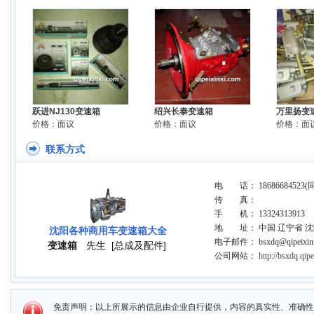
跃进NJ130变速箱
绍兴长泰变速箱
万里扬变
价格：面议
价格：面议
价格：面
联系方式
电 话： 18686684523(
传 真：
手 机： 13324313913
地 址： 中国 辽宁省 
沈阳各种商用车变速箱大全
电子邮件： bsxdq@qipeixinx
变速箱
先生
[总成及配件]
公司网站：
http://bsxdq.qip
免责声明：以上所展示的信息由企业自行提供，内容的真实性、准确性