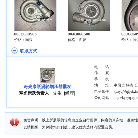
00JG060S05
00JG060S00
00JG060
价格：面议
价格：面议
价格：面
联系方式
电 话：
传 真：
手 机：
地 址： 中国 吉林省 长
寿光康跃涡轮增压器批发
电子邮件： kyzyq@qipeixinx
寿光康跃负责人
先生
[经理]
公司网站：
http://kyzyq.qip
免责声明：以上所展示的信息由企业自行提供，内容的真实性、准确性
友情提醒：为保障您的利益，建议优先选择汽配通会员。