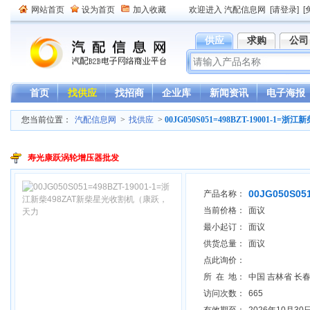
网站首页
设为首页
加入收藏
欢迎进入 汽配信息网
[请登录]
[
供应
求购
公司
首页
找供应
找招商
企业库
新闻资讯
电子海报
您当前位置：
汽配信息网
>
找供应
>
00JG050S051=498BZT-19001-
寿光康跃涡轮增压器批发
00JG050S051=498BZT-19001-1=浙江新柴
00JG050S
产品名称：
当前价格：
面议
最小起订：
面议
供货总量：
面议
点此询价：
所 在 地：
中国 吉林省 长
访问次数：
665