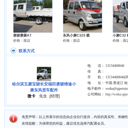
唐骏赛菱A7
东风小康C32S 载
小康C32
价格：面议
价格：面议
价格：面
联系方式
电 话： 13134460646
传 真：
手 机： 13134460646(
地 址： 中国 黑龙江 
哈尔滨五菱宝骏长安福田唐骏缔途小
电子邮件： weika@qipeixinx
康东风货车配件
公司网站：
http://weika.qip
微卡
先生
[经理]
免责声明：以上所展示的信息由企业自行提供，内容的真实性、准确性
友情提醒：为保障您的利益，建议优先选择汽配通会员。