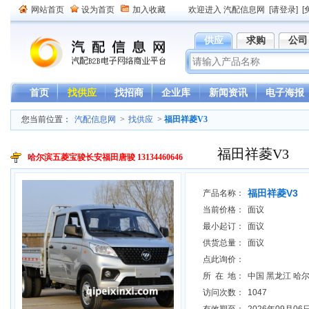
网站首页
设为首页
加入收藏
欢迎进入 汽配信息网
[请登录]
[
供应
求购
公司
首页
找供应
找招商
企业库
新闻资讯
电子海报
您当前位置：
汽配信息网
>
找供应
>
福田祥菱V3
福田祥菱V3
哈尔滨五菱宝骏长安福田唐骏 13134460646
福田祥菱V3
产品名称：
当前价格：
面议
最小起订：
面议
供货总量：
面议
点此询价：
所 在 地：
中国 黑龙江 哈
访问次数：
1047