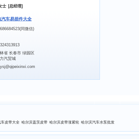
女士
[总经理]
电汽车易损件大全
8686684523(同微信)
324313913
林省 长春市 绿园区
力汽贸城
ysj@qipeixinxi.com
汽车皮带大全 哈尔滨盖茨皮带 哈尔滨皮带涨紧轮 哈尔滨汽车水泵批发