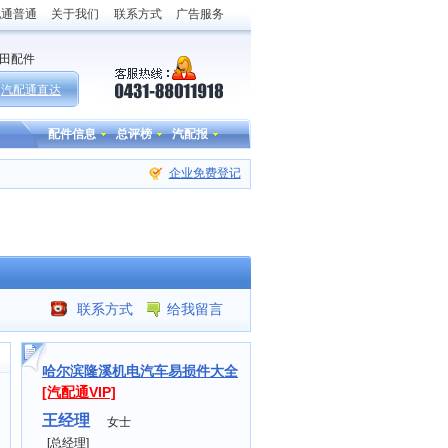
配通普通
关于我们
联系方式
广告服务
田配件
汽配通直达
配件信息
总评榜
汽配报
企业免费登记
联系方式
给我留言
哈尔滨隆溪机电汽车易损件大全
[汽配通VIP]
王经理
女士
[总经理]