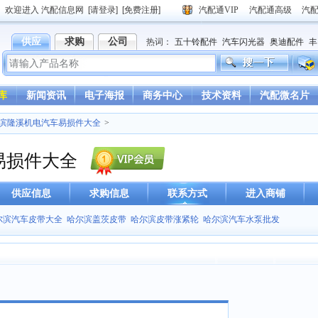
欢迎进入 汽配信息网
[请登录]
[免费注册]
汽配通VIP
汽配通高级
汽
供应
求购
公司
热词：
五十铃配件
汽车闪光器
奥迪配件
丰
德龙驾驶室
重汽豪沃驾驶室
库
新闻资讯
电子海报
商务中心
技术资料
汽配微名片
滨隆溪机电汽车易损件大全
>
易损件大全
供应信息
求购信息
联系方式
进入商铺
尔滨汽车皮带大全 哈尔滨盖茨皮带 哈尔滨皮带涨紧轮 哈尔滨汽车水泵批发