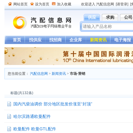
网站首页
设为首页
加入收藏
欢迎进入 汽配信息网
[请登录]
[
供应
求购
公司
首页
找供应
找招商
企业库
新闻资讯
电子海报
您当前位置：
汽配信息网
>
新闻资讯
>
市场·营销
标题(共132条)
国内汽柴油调价 部分地区批发价涨至“封顶”
哈尔滨路通欧曼配件
欧曼配件 欧曼GTL配件