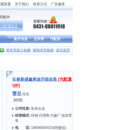
配通普通
关于我们
联系方式
广告服务
田配件
汽配通直达
配件信息
总评榜
汽配报
把本页加入收藏
复制本页链接
设为首页
长春新盛鑫奥迪升级改装
[汽配通
VIP]
曹总
先生
[经理]
公司性质:
私有企业
经营模式:
经销 代理商 汽修厂 批发零
售
电 话:
18686684523(同微信)