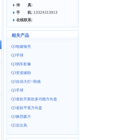
传 真:
手 机:
13324313913
在线联系:
相关产品
·
Q5电镀镜壳
·
Q3手球
·
Q3倒车影像
·
Q3变道辅助
·
Q5自动大灯+雨感
·
Q5手球
·
Q5老款升新款多功能方向盘
·
Q5老款平底方向盘
·
Q5换挡拨片
·
Q5后出风