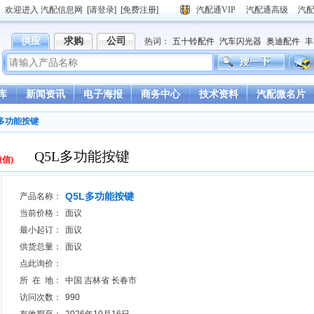
欢迎进入 汽配信息网
[请登录]
[免费注册]
汽配通VIP
汽配通高级
汽
供应
求购
公司
热词：
五十铃配件
汽车闪光器
奥迪配件
丰
德龙驾驶室
重汽豪沃驾驶室
库
新闻资讯
电子海报
商务中心
技术资料
汽配微名片
L多功能按键
Q5L多功能按键
微信)
Q5L多功能按键
产品名称：
当前价格：
面议
最小起订：
面议
供货总量：
面议
点此询价：
所 在 地：
中国 吉林省 长春市
访问次数：
990