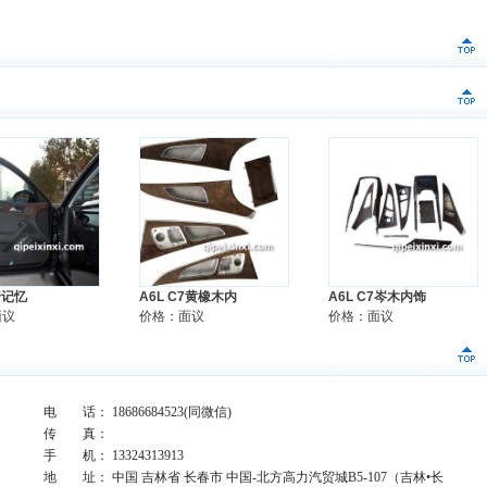
椅记忆
A6L C7黄橡木内
A6L C7岑木内饰
面议
价格：面议
价格：面议
电 话： 18686684523(同微信)
传 真：
手 机： 13324313913
地 址： 中国 吉林省 长春市 中国-北方高力汽贸城B5-107（吉林•长