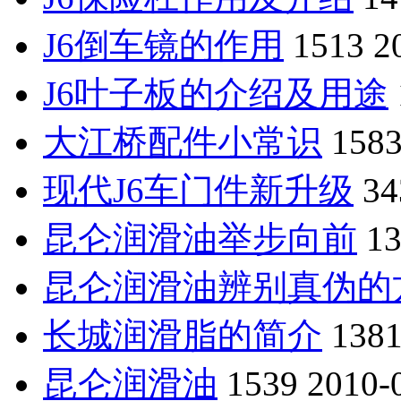
J6倒车镜的作用
1513
2
J6叶子板的介绍及用途
大江桥配件小常识
158
现代J6车门件新升级
34
昆仑润滑油举步向前
1
昆仑润滑油辨别真伪的
长城润滑脂的简介
138
昆仑润滑油
1539
2010-