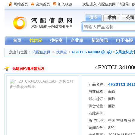
网站首页
设为首页
加入收藏
欢迎进入 汽配信息网
[请登录]
[
供应
求购
公司
首页
找供应
找招商
企业库
新闻资讯
电子海报
您当前位置：
汽配信息网
>
找供应
>
4F20TCI-341000A或C或F=东风金
4F20TCI-3
无锡涡轮增压器批发
4F20TCI-
产品名称：
当前价格：
面议
最小起订：
面议
供货总量：
面议
点此询价：
所 在 地：
中国 吉林省 长
访问次数：
820