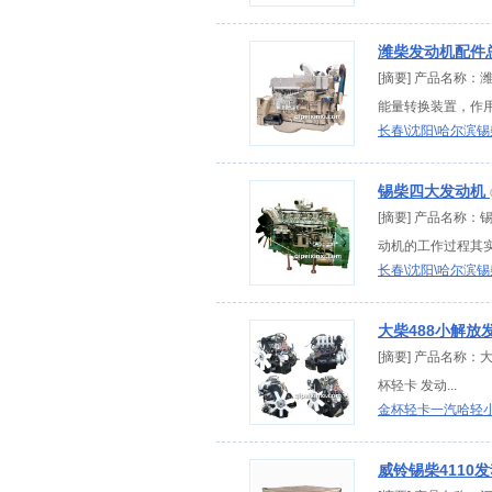
潍柴发动机配件
[摘要] 产品名称
能量转换装置，作用是
长春\沈阳\哈尔滨
锡柴四大发动机
[摘要] 产品名称
动机的工作过程其实
长春\沈阳\哈尔滨
大柴488小解放
[摘要] 产品名称：
杯轻卡 发动...
金杯轻卡一汽哈轻
威铃锡柴4110