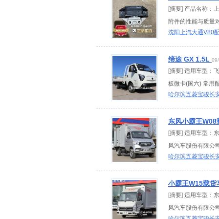
[摘要] 产品名称：
附件的性能与质量对
沈阳上汽大通V80
缔途 GX 1.5L
09
[摘要] 适用车型：飞碟
板微卡(国六) 常用配
哈尔滨五菱宝骏长
东风小霸王W0
[摘要] 适用车型：
风汽车股份有限公司
哈尔滨五菱宝骏长
小霸王W15载货
[摘要] 适用车型：
风汽车股份有限公司
哈尔滨五菱宝骏长