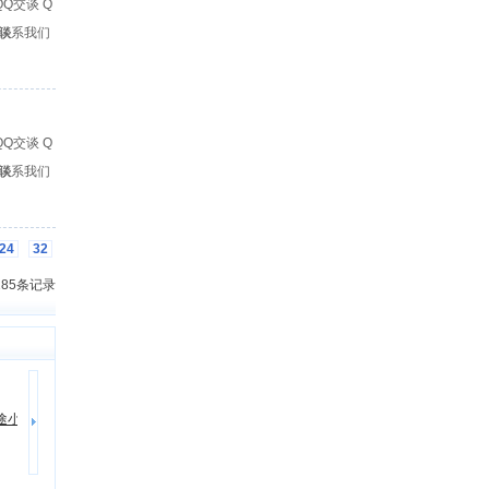
Q
谈
联系我们
Q
谈
联系我们
24
32
 285条记录
东风小霸王W08载货车
2
3
途小
哈尔滨五菱宝骏长安福田唐骏缔途小