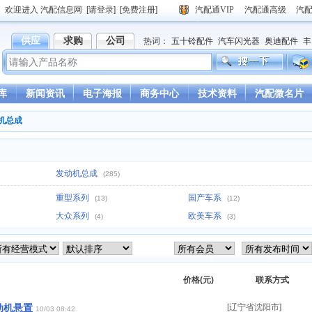
欢迎进入 汽配信息网
[请登录]
[免费注册]
汽配通VIP
汽配通高级
汽
供应
求购
公司
热词：
五十铃配件
汽车闪光器
奥迪配件
丰
德龙驾驶室
重汽豪沃驾驶室
库
新闻资讯
电子海报
商务中心
技术资料
汽配微名片
机总成
发动机总成
(285)
重型系列
国产车系
(13)
(12)
大众系列
欧美车系
(4)
(3)
价格(元)
联系方式
动机悬置
[辽宁省沈阳市]
10/03 08:42