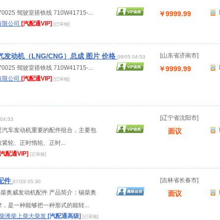
0025 驾驶室搭铁线 710W41715-...
￥9999.99
有限公司
[汽配通VIP]
[已审核]
发动机（LNG/CNG）总成 图片 价格
[山东省济南市]
09/05 04:53
0025 驾驶室搭铁线 710W41715-...
￥9999.99
有限公司
[汽配通VIP]
[已审核]
[辽宁省沈阳市]
 04:53
套是汽车发动机重要的配件组合，主要包
面议
紧轮、正时惰轮、正时...
[汽配通VIP]
[已审核]
配件
[吉林省长春市]
07/28 05:30
：锡柴奥威发动机配件 产品简介：锡柴奥
面议
，是一种能够把一种形式的能转...
锡柴潍柴上柴大柴发
[汽配通高级]
[已审核]