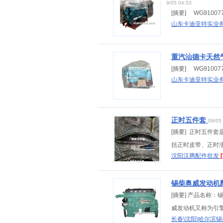
9/05 04:53
[摘要] WG910077
山东卡迪亚特实业
重汽汕德卡天然气
[摘要] WG910077
山东卡迪亚特实业
正时五件套
09/05
[摘要] 正时五件
括正时皮带、正时涨
沈阳汉腾配件批发
锡柴奥威发动机
[摘要] 产品名称
威发动机又称为引擎
长春\沈阳\哈尔滨