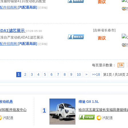
：江淮威铃锡柴4110发动机四配套
面议
淮配件招商网
[汽配通高级]
[已审核]
Q交
DA1滤芯展示
[吉林省长春市]
07/28 05:30
：江淮自产发动机4DA1滤芯展示
面议
淮配件招商网
[汽配通高级]
[已审核]
Q交
每页显示数量：
16
1
2
3
4
5
6
7
8
9
10
>
>>18
第1页 / 共18页
0发动机悬
缔途 GX 1.5L
1
V80配件批发中心
哈尔滨五菱宝骏长安福田唐骏缔