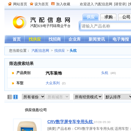
网站首页
设为首页
加入收藏
欢迎进入 汽配信息网
[请登录]
[
供应
求购
公司
首页
找供应
找招商
企业库
新闻资讯
电子海报
您当前位置：
汽配信息网
>
找供应
>
头枕
筛选搜索结果
产品类别
汽车装饰
头枕
(46)
车型
大众系列
(2)
供应信息/公司
CRV数字屏专车专用头枕
07/28 05:30
[摘要] 产品名称：CRV数字屏专车专用头枕 适用车型