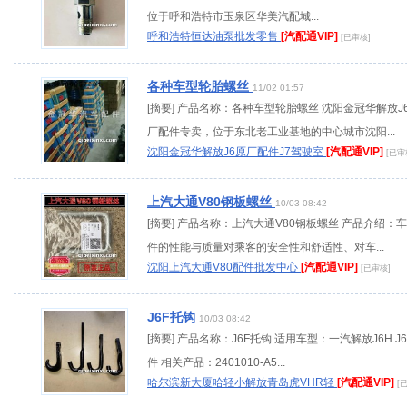
位于呼和浩特市玉泉区华美汽配城...
呼和浩特恒达油泵批发零售
[汽配通VIP]
[已审核]
各种车型轮胎螺丝
11/02 01:57
[摘要] 产品名称：各种车型轮胎螺丝 沈阳金冠华解放J
厂配件专卖，位于东北老工业基地的中心城市沈阳...
沈阳金冠华解放J6原厂配件J7驾驶室
[汽配通VIP]
[已审
上汽大通V80钢板螺丝
10/03 08:42
[摘要] 产品名称：上汽大通V80钢板螺丝 产品介绍：
件的性能与质量对乘客的安全性和舒适性、对车...
沈阳上汽大通V80配件批发中心
[汽配通VIP]
[已审核]
J6F托钩
10/03 08:42
[摘要] 产品名称：J6F托钩 适用车型：一汽解放J6H J
件 相关产品：2401010-A5...
哈尔滨新大厦哈轻小解放青岛虎VHR轻
[汽配通VIP]
[