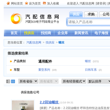
网站首页
设为首页
加入收藏
欢迎进入 汽配信息网
[请登录]
[
供应
求购
公司
首页
找供应
找招商
企业库
新闻资讯
电子海报
您当前位置：
汽配信息网
>
找供应
>
螺丝
筛选搜索结果
产品类别
通用配件
螺丝
(121)
车型
重型系列
日韩车系
(19)
(2)
供应信息/公司
2.2回油螺丝
11/16 09:31
[摘要] 产品名称：2.2回油螺丝 呼和浩特恒达油泵批