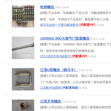
轮胎螺丝
08/21 09:49
[摘要] 产品名称：轮胎螺丝 产品介绍：汽解放拥有牵
载货、自卸、专用四大产品系列，覆盖重中轻三大领...
哈尔滨金钥一汽青岛解放配件
[汽配通VIP]
[已审核]
1008602-56D大柴气门室盖螺丝
08/14 11:40
[摘要] 产品名称：1008602-56D大柴气门室盖螺丝 产
绍：道依茨发动机将其他形式的能转化成...
2012道依茨发动机配件
[汽配通VIP]
[已审核]
江淮U型螺丝（骑马卡）
07/28 05:30
[摘要] 公司以货比三家我最低，质比三家我最好的优
了广大客户的一致赞赏。公司主要经营一系列货车整车..
江淮配件招商网
[汽配通高级]
[已审核]
江淮叉壳螺丝
07/28 05:30
[摘要] 公司以货比三家我最低，质比三家我最好的优