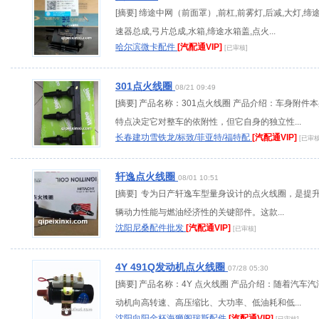
[摘要] 缔途中网（前面罩）,前杠,前雾灯,后减,大灯,缔
速器总成,弓片总成,水箱,缔途水箱盖,点火...
哈尔滨微卡配件
[汽配通VIP]
[已审核]
301点火线圈
08/21 09:49
[摘要] 产品名称：301点火线圈 产品介绍：车身附件
特点决定它对整车的依附性，但它自身的独立性...
长春建功雪铁龙/标致/菲亚特/福特配
[汽配通VIP]
[已审核
轩逸点火线圈
08/01 10:51
[摘要] 专为日产轩逸车型量身设计的点火线圈，是提
辆动力性能与燃油经济性的关键部件。这款...
沈阳尼桑配件批发
[汽配通VIP]
[已审核]
4Y 491Q发动机点火线圈
07/28 05:30
[摘要] 产品名称：4Y 点火线圈 产品介绍：随着汽车汽
动机向高转速、高压缩比、大功率、低油耗和低...
沈阳向阳金杯海狮阁瑞斯配件
[汽配通VIP]