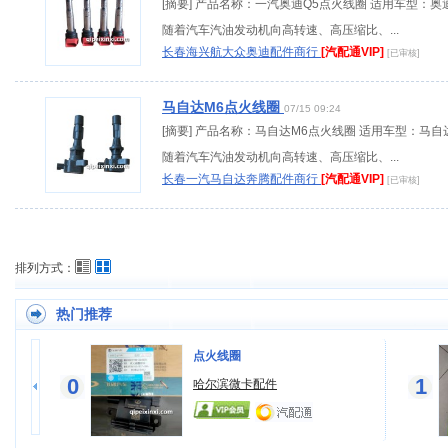
[摘要] 产品名称：一汽奥迪Q5点火线圈 适用车型：奥
随着汽车汽油发动机向高转速、高压缩比、...
长春海兴航大众奥迪配件商行
[汽配通VIP]
[已审核]
马自达M6点火线圈
07/15 09:24
[摘要] 产品名称：马自达M6点火线圈 适用车型：马自
随着汽车汽油发动机向高转速、高压缩比、...
长春一汽马自达奔腾配件商行
[汽配通VIP]
[已审核]
排列方式：
热门推荐
点火线圈
0
1
行
哈尔滨微卡配件