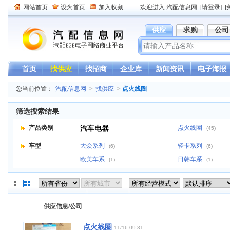
网站首页
设为首页
加入收藏
欢迎进入 汽配信息网
[请登录]
[
供应
求购
公司
首页
找供应
找招商
企业库
新闻资讯
电子海报
您当前位置：
汽配信息网
>
找供应
>
点火线圈
筛选搜索结果
产品类别
汽车电器
点火线圈
(45)
车型
大众系列
轻卡系列
(6)
(6)
欧美车系
日韩车系
(1)
(1)
供应信息/公司
点火线圈
11/16 09:31