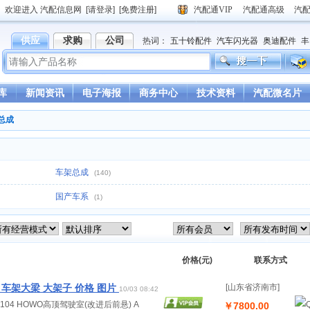
欢迎进入 汽配信息网
[请登录]
[免费注册]
汽配通VIP
汽配通高级
汽
供应
求购
公司
热词：
五十铃配件
汽车闪光器
奥迪配件
丰
德龙驾驶室
重汽豪沃驾驶室
库
新闻资讯
电子海报
商务中心
技术资料
汽配微名片
总成
车架总成
(140)
国产车系
(1)
价格(元)
联系方式
 车架大梁 大架子 价格 图片
[山东省济南市]
10/03 08:42
.00104 HOWO高顶驾驶室(改进后前悬) A
￥7800.00