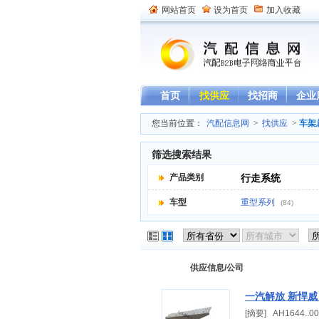
网站首页
设为首页
加入收藏
首页
找供应
找招商
企业
您当前位置：
汽配信息网
>
找供应
>
车架
筛选搜索结果
产品类别
行走系统
车型
重型系列
(84)
供应信息/公司
一汽解放 新悍威
[摘要] AH1644.