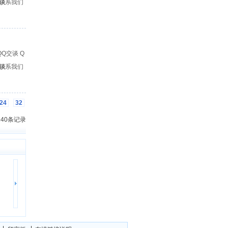
谈
联系我们
Q
谈
联系我们
24
32
 140条记录
解放 悍V车架大梁 一
2
3
山东鑫玺汽车零部件有限公司