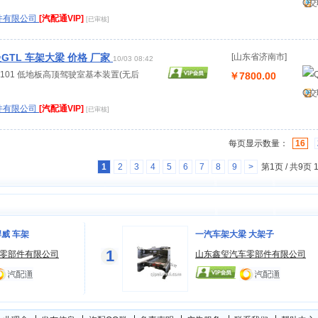
Q交
件有限公司
[汽配通VIP]
[已审核]
GTL 车架大梁 价格 厂家
[山东省济南市]
10/03 08:42
..10101 低地板高顶驾驶室基本装置(无后
￥7800.00
Q交
件有限公司
[汽配通VIP]
[已审核]
每页显示数量：
16
1
2
3
4
5
6
7
8
9
>
第1页 / 共9页
威 车架
一汽车架大梁 大架子
1
零部件有限公司
山东鑫玺汽车零部件有限公司