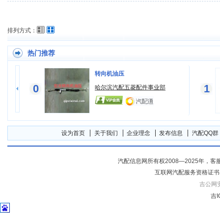
排列方式：
热门推荐
转向机油压
0
1
件
哈尔滨汽配五菱配件事业部
设为首页
关于我们
企业理念
发布信息
汽配QQ群
汽配信息网所有权2008—2025年，客服电话04
互联网汽配服务资格证书
吉公网安备
吉I